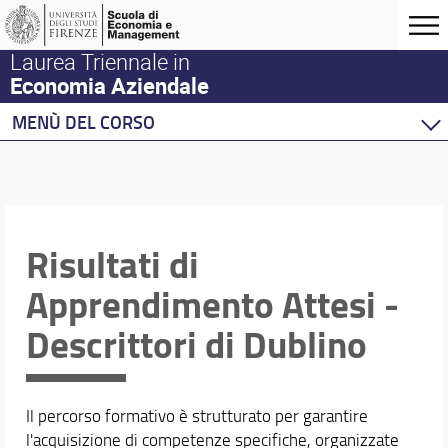
Laurea Triennale in
Economia Aziendale
MENÙ DEL CORSO
Home
Corso di studio
Il CdS in Economia Aziendale
Profilo Professionale e Sbocchi
Risultati di
Struttura del Percorso Formativo
Apprendimento Attesi -
Frequenza delle Lezioni
Risultati di Apprendimento Attesi - Descrittori di D
Descrittori di Dublino
Iscrizione al CdS: Requisiti, OFA e Modalità
Orientamento in Ingresso
Servizi per Studenti con Disabilità o con DSA
Il percorso formativo è strutturato per garantire
Contatti, Sedi e Strutture
l'acquisizione di competenze specifiche, organizzate
Organizzazione del CdS