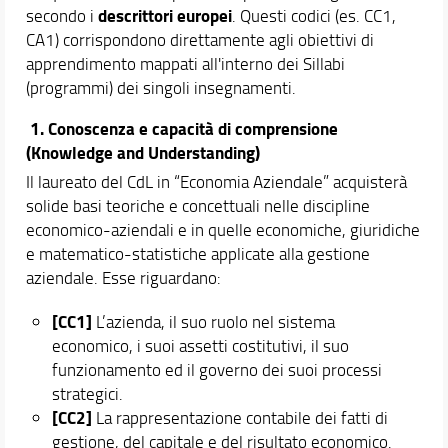
descrittori europei
secondo i
. Questi codici (es. CC1,
Assicurazione della Qualità
CA1) corrispondono direttamente agli obiettivi di
Norme e Regolamento del CdS
apprendimento mappati all'interno dei Sillabi
Newsletters e Canali di Comunicazione
(programmi) dei singoli insegnamenti.
Area riservata
1. Conoscenza e capacità di comprensione
Didattica
(Knowledge and Understanding)
Docenti
Il laureato del CdL in “Economia Aziendale” acquisterà
Orario e calendari
solide basi teoriche e concettuali nelle discipline
economico-aziendali e in quelle economiche, giuridiche
e matematico-statistiche applicate alla gestione
aziendale. Esse riguardano:
[CC1]
L’azienda, il suo ruolo nel sistema
economico, i suoi assetti costitutivi, il suo
funzionamento ed il governo dei suoi processi
strategici.
[CC2]
La rappresentazione contabile dei fatti di
gestione, del capitale e del risultato economico.