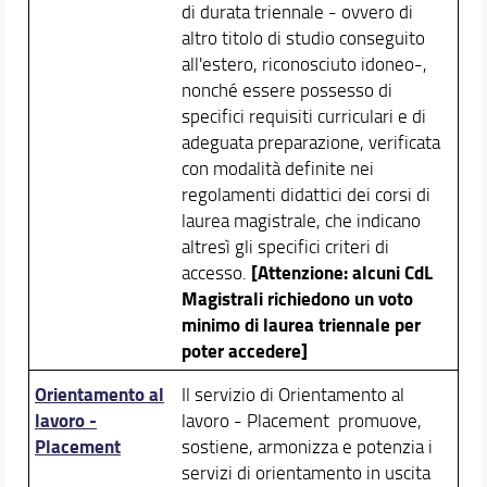
Tirocinio e Stage
di durata triennale - ovvero di
Prova Finale e Conseguimento del Titolo
altro titolo di studio conseguito
Placement - Orientarsi al Lavoro
all'estero, riconosciuto idoneo-,
Proseguire dopo la laurea
nonché essere possesso di
Altri link utili
specifici requisiti curriculari e di
Modulistica
adeguata preparazione, verificata
con modalità definite nei
Docenti
regolamenti didattici dei corsi di
Orario e calendari
laurea magistrale, che indicano
altresì gli specifici criteri di
[Attenzione: alcuni CdL
accesso.
Magistrali richiedono un voto
minimo di laurea triennale per
poter accedere]
Orientamento al
Il servizio di Orientamento al
lavoro -
lavoro - Placement promuove,
Placement
sostiene, armonizza e potenzia i
servizi di orientamento in uscita