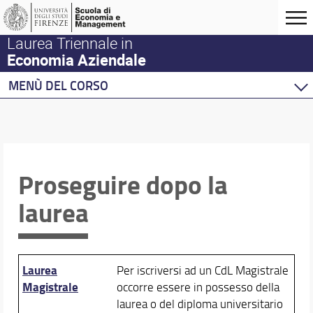
Laurea Triennale in
Economia Aziendale
MENÙ DEL CORSO
Home
Corso di studio
Didattica
Proseguire dopo la
Insegnamenti e Piano di Studio
Compilare il piano di Studio
laurea
Conoscenze Linguistiche
Competenze Informatiche
Editing e Ricerca Bibliografica
Laboratorio Competenze Trasversali
Laurea
Per iscriversi ad un CdL Magistrale
Tutor Didattici e Supporto Studenti
Magistrale
occorre essere in possesso della
Mobilità Internazionale
laurea o del diploma universitario